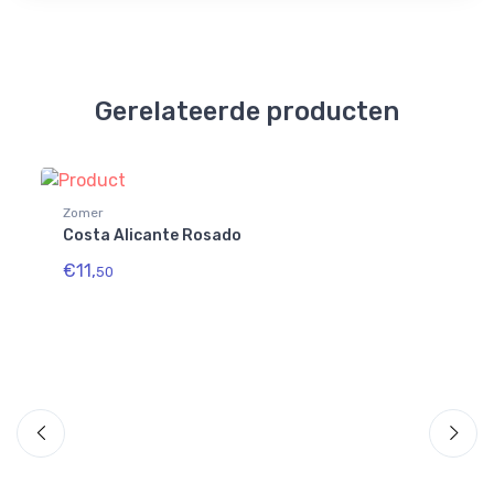
Gerelateerde producten
Zomer
Zo
Costa Alicante Rosado
Bi
€11,
€1
50