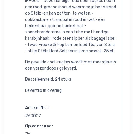
INHOUD: • Deze handige rode cool-rugtas heeft
een rood-groene inhoud waarmee je het strand
op Stëlz-en kan zetten, te weten: •
opblaasbare strandbal in rood en wit • een
herkenbaar groene bucket hat •
zonnebrandcrème in een tube met handige
karabijnhaak • rode teenslipper als bagage label
• twee Freeze & Pop Lemon Iced Tea van Stëlz
• blikje Stëlz Hard Seltzer in Lime smaak, 25 cl.
De gevulde cool-rugtas wordt met meerdere in
een verzenddoos geleverd.
Besteleenheid: 24 stuks
Levertijd in overleg
Artikel Nr. :
260007
Op voorraad: