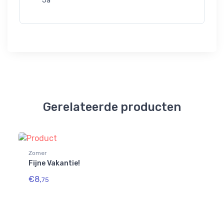
Ja
Gerelateerde producten
Zomer
Zo
Fijne Vakantie!
Sc
€8,
€
75