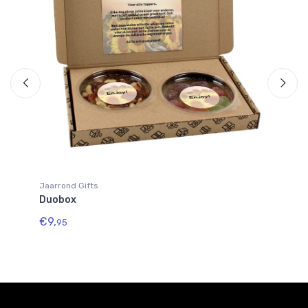
Jaarrond Gifts
Ja
Duobox
Nu
€9,
€1
95