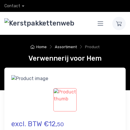
Contact
Home
Assortiment
Product
Verwennerij voor Hem
excl. BTW €12,
50