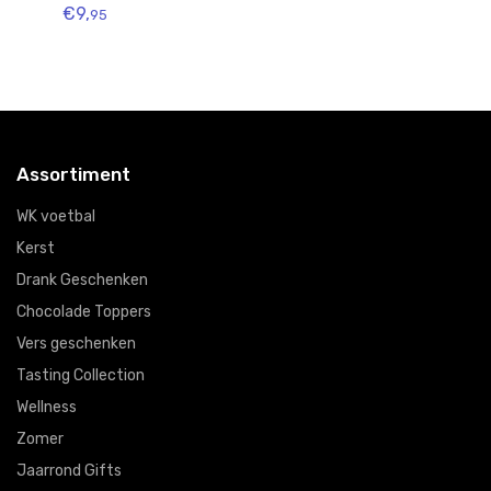
€9,
€1
95
Assortiment
WK voetbal
Kerst
Drank Geschenken
Chocolade Toppers
Vers geschenken
Tasting Collection
Wellness
Zomer
Jaarrond Gifts