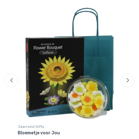
Jaarrond Gifts
Ja
Bloemetje voor Jou
Pl