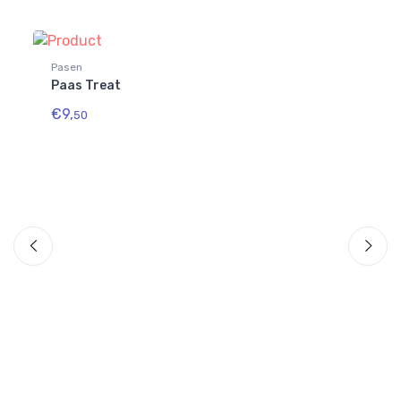
Pasen
Paas Treat
€9,
50
Pa
Pa