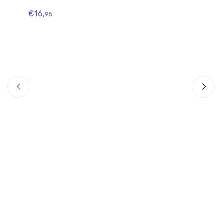
€16,
€7
95