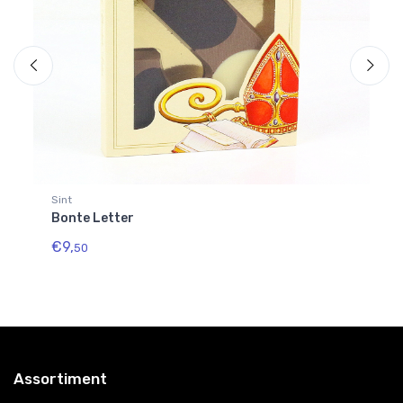
Sint
Si
Bonte Letter
Ro
€9,
€7
50
Assortiment