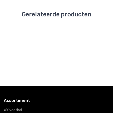
Gerelateerde producten
Drank
Drank
Drank
Drank
Geschenken
Geschenken
Geschenken
Geschenk
Cava de
Whisky
Bier Trio
Frans
Luxe
Moments
Duo
€30,
00
€19,
€52,
€22,
95
50
50
Assortiment
WK voetbal