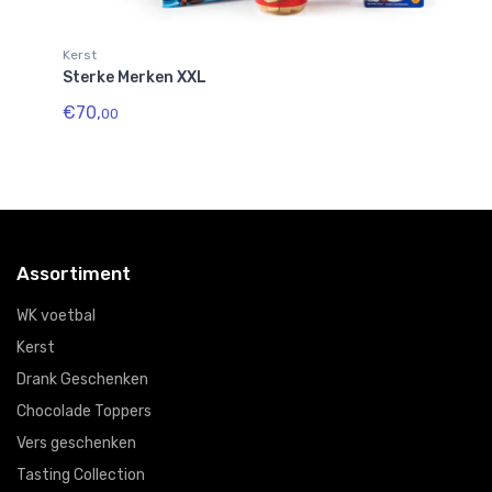
Kerst
Ke
Sterke Merken XXL
Pi
€70,
€
00
Assortiment
WK voetbal
Kerst
Drank Geschenken
Chocolade Toppers
Vers geschenken
Tasting Collection