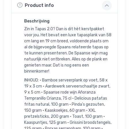
Product info
Beschrijving
Zin in Tapas 2.0? Dan is dit hèt kerstpakket
voor jou. Het bevat een luxe tapasplank van 58
cm lang en 19 cm breed, voldoende plaats om
al de bijgevoegde Spaans relateerde tapas op
te kunnen presenteren. De Spaanse wijn mag
natuurlijk niet ontbreken. Alles op de plank en
genieten maar. Dat is nog eens een
binnenkomer!
INHOUD: • Bamboe serveerplank op voet, 58 x
19 x 3 cm • Aardewerk serveerschaaltje zwart,
9 x 5 cm • Spaanse rode wijn Añoranza
Tempranillo Crianza, 75 cl • Delicious patatas
fritas natural, 100 gram • Pinda’s gezouten,
150 gram • Kaaskoekjes, 60 gram • XXL
pretzelsticks, 200 gram • Toast, 100 gram •
Kaaspuntjes, 125 gram • Grissini broodstengels,
125 gram • Porxas serranoham, 100 gram •