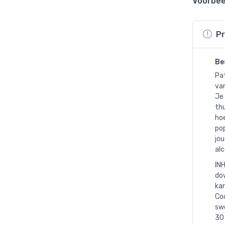
Voorbee
Pr
Be
Pat
va
Je 
th
hoe
pop
jou
alc
INH
dow
kar
Coc
swe
30 