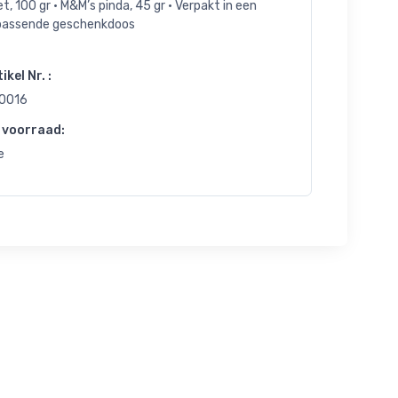
t, 100 gr • M&M’s pinda, 45 gr • Verpakt in een
jpassende geschenkdoos
ikel Nr. :
0016
 voorraad:
e