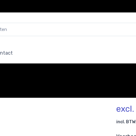
ntact
excl
incl. BTW