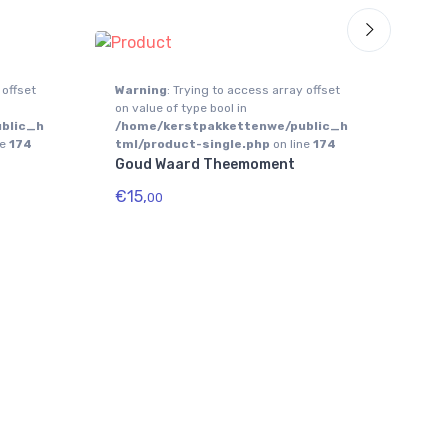
 offset
Warning
: Trying to access array offset
War
on value of type bool in
on va
blic_h
/home/kerstpakkettenwe/public_h
/ho
ne
174
tml/product-single.php
on line
174
tml/
Goud Waard Theemoment
Jan
€15,
€53
00