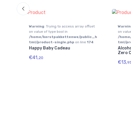
Warning
: Trying to access array offset
Warnin
on value of type bool in
on value
/home/kerstpakkettenwe/public_h
/home
tml/product-single.php
on line
174
tml/pr
Happy Baby Cadeau
Alcoho
Zero 
€41,
20
€13,
9
fset
ic_h
174