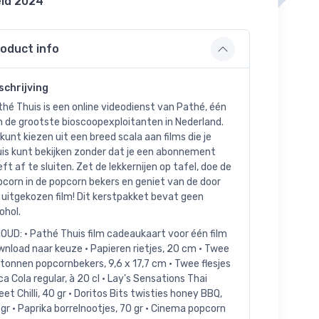
ld 2024
oduct info
schrijving
hé Thuis is een online videodienst van Pathé, één
n de grootste bioscoopexploitanten in Nederland.
kunt kiezen uit een breed scala aan films die je
uis kunt bekijken zonder dat je een abonnement
ft af te sluiten. Zet de lekkernijen op tafel, doe de
corn in de popcorn bekers en geniet van de door
 uitgekozen film! Dit kerstpakket bevat geen
ohol.
OUD: • Pathé Thuis film cadeaukaart voor één film
nload naar keuze • Papieren rietjes, 20 cm • Twee
tonnen popcornbekers, 9,6 x 17,7 cm • Twee flesjes
a Cola regular, à 20 cl • Lay's Sensations Thai
et Chilli, 40 gr • Doritos Bits twisties honey BBQ,
gr • Paprika borrelnootjes, 70 gr • Cinema popcorn