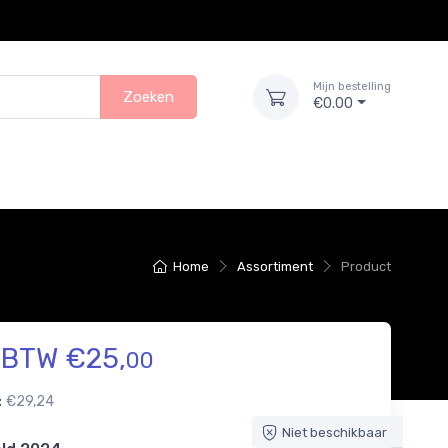
Mijn bestelling
Zoeken
€0.00
Home
Assortiment
Product
. BTW €25,
00
:
€29,24
Niet beschikbaar