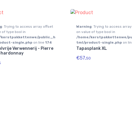
g
: Trying to access array offset
Warning
: Trying to access array
 of type bool in
on value of type bool in
/kerstpakkettenwe/public_h
/home/kerstpakkettenwe/pu
oduct-single.php
on line
174
tml/product-single.php
on li
lvrije Verwennerij - Pierre
Tapasplank XL
Chardonnay
€57,
50
5